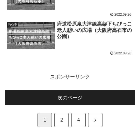
2022.09.26
府道松原泉大津線高架下ちびっこ
高石市
老人憩いの広場（大阪府高石市の
公園）
2022.09.26
スポンサーリンク
次のページ
次
1
2
4
へ