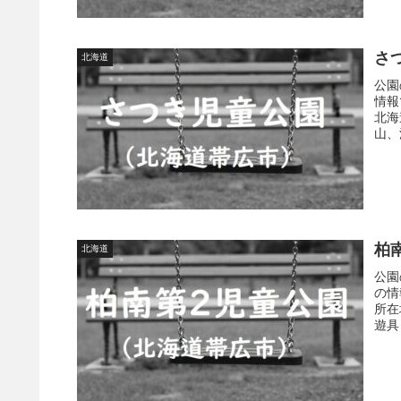
さ
北海道
公園
情報
北海
山、
柏
北海道
公園
の情
所在
遊具