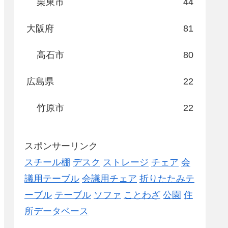
栗東市
44
大阪府
81
高石市
80
広島県
22
竹原市
22
スポンサーリンク
スチール棚
デスク
ストレージ
チェア
会
議用テーブル
会議用チェア
折りたたみテ
ーブル
テーブル
ソファ
ことわざ
公園
住
所データベース