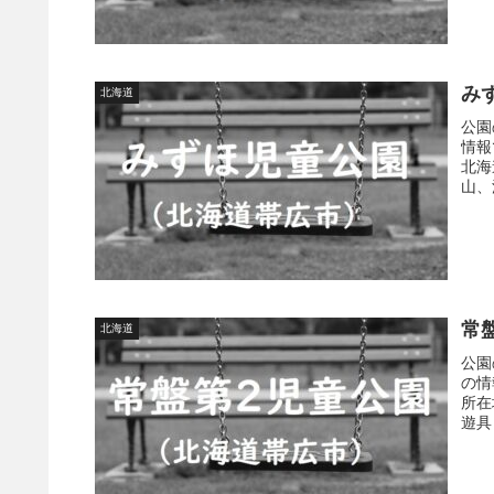
み
北海道
公園
情報
北海
山、
常
北海道
公園
の情
所在
遊具