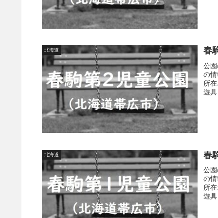
春
北海道
公園
の情
所在
遊具
春
北海道
公園
の情
所在
遊具