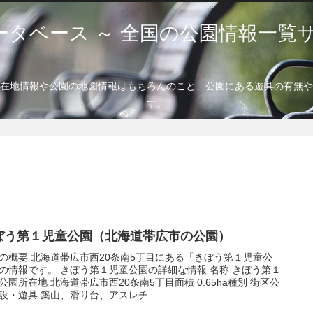
ータベース ～ 全国の公園情報一覧サ
在地情報や公園の地図情報はもちろんのこと、公園にある遊具の有無や
す。
ぼう第１児童公園（北海道帯広市の公園）
の概要 北海道帯広市西20条南5丁目にある「きぼう第１児童公
の情報です。 きぼう第１児童公園の詳細な情報 名称 きぼう第１
公園所在地 北海道帯広市西20条南5丁目面積 0.65ha種別 街区公
設・遊具 築山、滑り台、アスレチ...