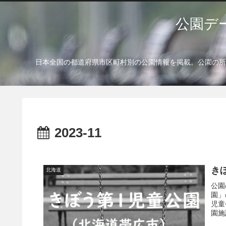
公園デ
日本全国の都道府県市区町村別の公園情報を掲載。公園の所
2023-11
き
北海道
公園
園」
児童
園施