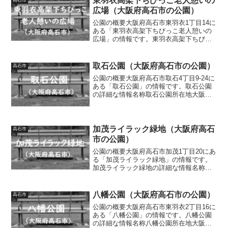
東羽衣高架下ちびっこ老人憩いの
広場（大阪府高石市の公園）
公園の概要大阪府高石市東羽衣1丁目14に
ある「東羽衣高架下ちびっこ老人憩いの
広場」の情報です。東羽衣高架下ちびっ
こ老人憩いの広場の詳細な情報名称東羽
衣高架下ちびっこ老人憩いの広場所在地
大阪府高石市東羽衣1丁目14面積情報なし
取石公園（大阪府高石市の公園）
高石市
種別情報なし施設...
公園の概要大阪府高石市取石4丁目9-24に
ある「取石公園」の情報です。取石公園
の詳細な情報名称取石公園所在地大阪府
高石市取石4丁目9-24面積0.83ha種別街区
公園施設・遊具池、グラウンド、複合遊
具（滑り台、ロープ遊具）、ブランコ、
雲梯、...
加茂ライラック緑地（大阪府高石
高石市
市の公園）
公園の概要大阪府高石市加茂1丁目20にあ
る「加茂ライラック緑地」の情報です。
加茂ライラック緑地の詳細な情報名称加
茂ライラック緑地所在地大阪府高石市加
茂1丁目20面積情報なし種別情報なし施
設・遊具パーゴラ、ベンチトイレの有無
八幡公園（大阪府高石市の公園）
高石市
なし車椅子対応 ト...
公園の概要大阪府高石市東羽衣2丁目16に
ある「八幡公園」の情報です。八幡公園
の詳細な情報名称八幡公園所在地大阪府