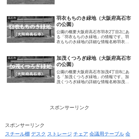
高石市東羽衣2丁目16面積0.27ha種別街区
公園施設・遊具広場、ブランコ、ベン
チ、水道トイレの有無あり車椅子対応
トイレなし駐...
羽衣もちのき緑地（大阪府高石市
高石市
の公園）
公園の概要大阪府高石市羽衣2丁目2にあ
る「羽衣もちのき緑地」の情報です。羽
衣もちのき緑地の詳細な情報名称羽衣も
ちのき緑地所在地大阪府高石市羽衣2丁目
2面積情報なし種別情報なし施設・遊具ベ
ンチトイレの有無なし車椅子対応 トイ
加茂くつろぎ緑地（大阪府高石市
高石市
レなし駐車場の有無...
の公園）
公園の概要大阪府高石市加茂4丁目8にあ
る「加茂くつろぎ緑地」の情報です。加
茂くつろぎ緑地の詳細な情報名称加茂く
つろぎ緑地所在地大阪府高石市加茂4丁目
8面積情報なし種別情報なし施設・遊具四
阿、ベンチトイレの有無なし車椅子対
応 トイレなし駐車場...
スポンサーリンク
スポンサーリンク
スチール棚
デスク
ストレージ
チェア
会議用テーブル
会