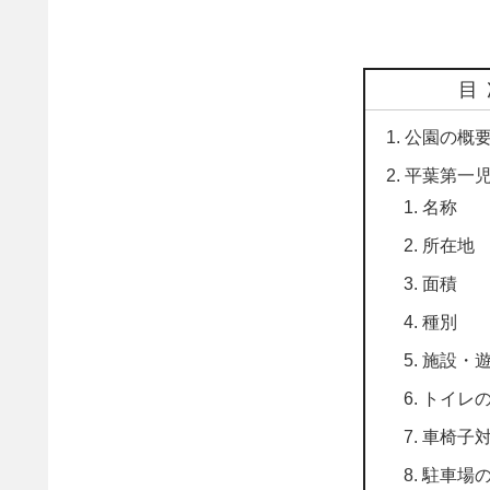
目
公園の概
平葉第一
名称
所在地
面積
種別
施設・
トイレ
車椅子
駐車場