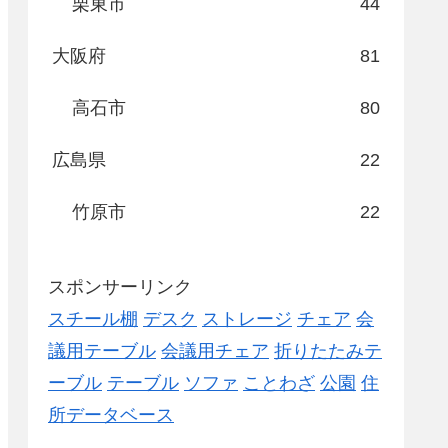
栗東市
44
大阪府
81
高石市
80
広島県
22
竹原市
22
スポンサーリンク
スチール棚
デスク
ストレージ
チェア
会
議用テーブル
会議用チェア
折りたたみテ
ーブル
テーブル
ソファ
ことわざ
公園
住
所データベース