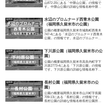
山872-20にある「中隈山公園」の情報で
す。中隈山公園の詳細な情報名称中隈山
公園所在地福岡県久留米市国分町字中隈
山872-20面積情報なし種別街区公園施
設・遊具滑り台、スプリング遊具トイレ
水辺のプロムナード西青木公園
福岡県
の有無なし車椅...
（福岡県久留米市の公園）
公園の概要福岡県久留米市城島町西青木
747-4にある「水辺のプロムナード西青木
公園」の情報です。水辺のプロムナード
西青木公園の詳細な情報名称水辺のプロ
ムナード西青木公園所在地福岡県久留米
市城島町西青木747-4面積情報なし種別街
下川原公園（福岡県久留米市の公
福岡県
区公園施設・...
園）
公園の概要福岡県久留米市高良内町字下
川原2773-4にある「下川原公園」の情報
です。下川原公園の詳細な情報名称下川
原公園所在地福岡県久留米市高良内町字
下川原2773-4面積情報なし種別街区公園
施設・遊具スプリング遊具、シーソー、
長村公園（福岡県久留米市の公
福岡県
ベンチトイレ...
園）
公園の概要福岡県久留米市山川町字長園
709-13にある「長村公園」の情報です。
長村公園の詳細な情報名称長村公園所在
地福岡県久留米市山川町字長園709-13面
積情報なし種別街区公園施設・遊具滑り