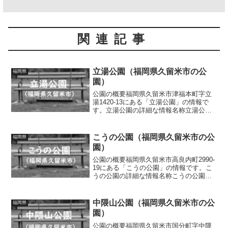
関連記事
立湯公園（福岡県久留米市の公
福岡県
園）
公園の概要福岡県久留米市津福本町字立
湯1420-13にある「立湯公園」の情報で
す。立湯公園の詳細な情報名称立湯公園
所在地福岡県久留米市津福本町字立湯
1420-13面積情報なし種別街区公園施設・
遊具滑り台、砂場、ベンチトイレの有無
こうの公園（福岡県久留米市の公
福岡県
なし車椅子対...
園）
公園の概要福岡県久留米市高良内町2990-
19にある「こうの公園」の情報です。こ
うの公園の詳細な情報名称こうの公園所
在地福岡県久留米市高良内町2990-19面積
情報なし種別街区公園施設・遊具スプリ
ング遊具、ベンチトイレの有無なし車椅
中隈山公園（福岡県久留米市の公
福岡県
子対応 ...
園）
公園の概要福岡県久留米市国分町字中隈