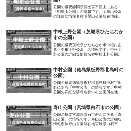
公園の概要静岡県富士宮市星山にある
「明星山公園」の情報です。明星山公園
の詳細な情報名称明星山公園所在地静岡
県富士宮市星山1167-1面積情報なし種別
情報なし施設・遊具遊歩道、あずまや、
展望台トイレの有無あり車椅子対応 ト
中根上野公園（茨城県ひたちなか
未分類
イレ情報なし駐車場の...
市の公園）
公園の概要茨城県ひたちなか市中根にあ
る「中根上野公園」の情報です。中根上
野公園の詳細な情報名称中根上野公園所
在地茨城県ひたちなか市中根3655-3面積
情報なし種別情報なし施設・遊具水飲み
場、四阿、総合遊具、芝生広場、パーゴ
中村公園（徳島県板野郡北島町の
未分類
ラトイレの有無あり...
公園）
公園の概要徳島県板野郡北島町中村字田
処にある「中村公園」の情報です。中村
公園の詳細な情報名称中村公園所在地徳
島県板野郡北島町中村字田処6番地の1面
積情報なし種別情報なし施設・遊具ブラ
ンコ、滑り台、上り棒、砂場、パーゴラ
寿山公園（宮城県白石市の公園）
未分類
トイレの有無なし車椅子...
公園の概要宮城県白石市寿山にある「寿
山公園」の情報です。寿山公園の詳細な
情報名称寿山公園所在地宮城県白石市寿
山60-135面積情報なし種別情報なし施