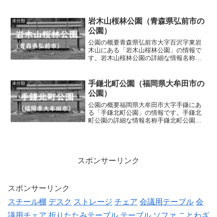
設・遊具ブランコ、滑り台、砂場トイレ
の有無情報なし車椅子対応 トイレ情報
なし駐車場の有無情報...
岩木山桜林公園（青森県弘前市の
未分類
公園）
公園の概要青森県弘前市大字百沢字東岩
木山にある「岩木山桜林公園」の情報で
す。岩木山桜林公園の詳細な情報名称岩
木山桜林公園所在地青森県弘前市大字百
沢字東岩木山3168面積情報なし種別情報
なし施設・遊具炊事棟などトイレの有無
手鎌北町公園（福岡県大牟田市の
未分類
あり車椅子対応 トイ...
公園）
公園の概要福岡県大牟田市大字手鎌にあ
る「手鎌北町公園」の情報です。手鎌北
町公園の詳細な情報名称手鎌北町公園所
在地福岡県大牟田市大字手鎌面積4.7ha種
別地区公園施設・遊具多目的広場、入口
広場、児童広場、遊具施設、テニスコー
ト、ゲートボール場...
スポンサーリンク
スポンサーリンク
スチール棚
デスク
ストレージ
チェア
会議用テーブル
会
議用チェア
折りたたみテーブル
テーブル
ソファ
ことわざ