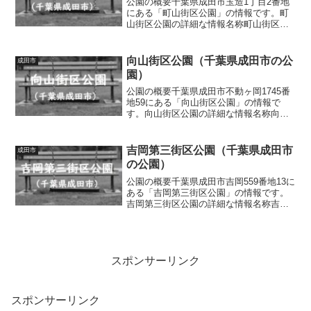
公園の概要千葉県成田市玉造1丁目2番地
にある「町山街区公園」の情報です。町
山街区公園の詳細な情報名称町山街区公
園所在地千葉県成田市玉造1丁目2番地面
積情報なし種別街区公園施設・遊具複合
遊具（滑り台、ロープ遊具、クライミン
向山街区公園（千葉県成田市の公
成田市
グウォール）、雲梯、...
園）
公園の概要千葉県成田市不動ヶ岡1745番
地59にある「向山街区公園」の情報で
す。向山街区公園の詳細な情報名称向山
街区公園所在地千葉県成田市不動ヶ岡
1745番地59面積情報なし種別街区公園施
設・遊具滑り台、シーソー、水道トイレ
吉岡第三街区公園（千葉県成田市
成田市
の有無なし車椅子...
の公園）
公園の概要千葉県成田市吉岡559番地13に
ある「吉岡第三街区公園」の情報です。
吉岡第三街区公園の詳細な情報名称吉岡
第三街区公園所在地千葉県成田市吉岡559
番地13面積情報なし種別街区公園施設・
遊具滑り台、ブランコ、ベンチ、水道ト
イレの有無な...
スポンサーリンク
スポンサーリンク