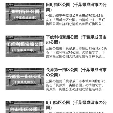
田町街区公園（千葉県成田市の公
成田市
園）
公園の概要千葉県成田市田町60番地11に
ある「田町街区公園」の情報です。田町
街区公園の詳細な情報名称田町街区公園
所在地千葉県成田市田町60番地11面積情
報なし種別街区公園施設・遊具滑り台ト
イレの有無なし車椅子対応 トイレなし
下総利根宝船公園（千葉県成田市
成田市
駐車場の有無なし...
の公園）
公園の概要千葉県成田市猿山11番地9にあ
る「下総利根宝船公園」の情報です。下
総利根宝船公園の詳細な情報名称下総利
根宝船公園所在地千葉県成田市猿山11番
地9面積1.58ha種別近隣公園施設・遊具芝
生広場、じゃぶじゃぶ池（噴水）、展望
長原第一街区公園（千葉県成田市
成田市
台（宝船型...
の公園）
公園の概要千葉県成田市本城103番地2に
ある「長原第一街区公園」の情報です。
長原第一街区公園の詳細な情報名称長原
第一街区公園所在地千葉県成田市本城103
番地2面積情報なし種別街区公園施設・遊
具飛行機型遊具、ジャングルジム、ブラ
町山街区公園（千葉県成田市の公
成田市
ンコ、スプリン...
園）