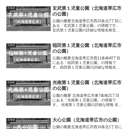
玄武第１児童公園（北海道帯広市
北海道
の公園）
公園の概要北海道帯広市西15条北7丁目に
ある「玄武第１児童公園」の情報です。
玄武第１児童公園の詳細な情報名称玄武
第１児童公園所在地北海道帯広市西15条
北7丁目面積0.07ha種別街区公園施設・遊
具複合遊具（滑り台、ロープ遊具、タイ
稲田第１児童公園（北海道帯広市
北海道
ヤブランコ...
の公園）
公園の概要北海道帯広市西11条南40丁目
にある「稲田第１児童公園」の情報で
す。稲田第１児童公園の詳細な情報名称
稲田第１児童公園所在地北海道帯広市西
11条南40丁目面積0.26ha種別街区公園施
設・遊具バスケットゴール、滑り台、ブ
光南第１児童公園（北海道帯広市
北海道
ランコ、鉄棒...
の公園）
公園の概要 北海道帯広市東7条南21丁目
にある「光南第１児童公園」の情報で
す。 光南第１児童公園の詳細な情報 名称
光南第１児童公園所在地 北海道帯広市東
7条南21丁目面積 0.24ha種別 街区公園施
設・遊具 築山、滑り台、ブランコ、ロ
大心公園（北海道帯広市の公園）
北海道
ッ...
公園の概要北海道帯広市西16条北1丁目に