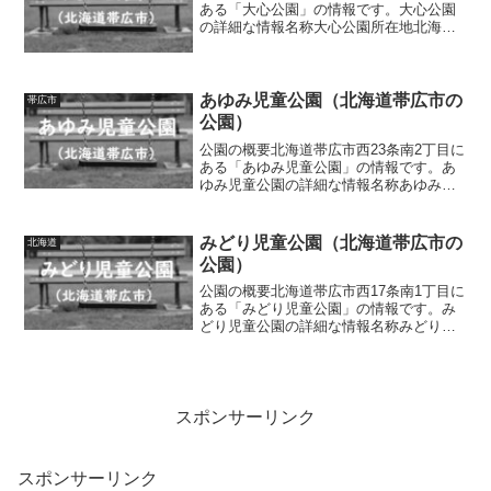
ある「大心公園」の情報です。大心公園
の詳細な情報名称大心公園所在地北海道
帯広市西16条北1丁目面積0.27ha種別街区
公園施設・遊具築山、複合遊具（滑り
台、ブランコ）、シーソー、四阿、ベン
チ、水道トイ...
あゆみ児童公園（北海道帯広市の
帯広市
公園）
公園の概要北海道帯広市西23条南2丁目に
ある「あゆみ児童公園」の情報です。あ
ゆみ児童公園の詳細な情報名称あゆみ児
童公園所在地北海道帯広市西23条南2丁目
面積0.10ha種別街区公園施設・遊具築
山、滑り台、ブランコ、ベンチ、水道ト
みどり児童公園（北海道帯広市の
北海道
イレの有無あ...
公園）
公園の概要北海道帯広市西17条南1丁目に
ある「みどり児童公園」の情報です。み
どり児童公園の詳細な情報名称みどり児
童公園所在地北海道帯広市西17条南1丁目
面積0.47ha種別街区公園施設・遊具野球
場（バックネット、ベース）、炊事場、
築山、滑り...
スポンサーリンク
スポンサーリンク