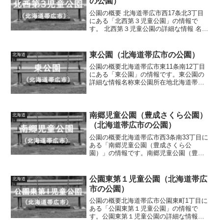
の公園）
公園の概要 北海道帯広市西17条北3丁目
にある「北西第３児童公園」の情報で
す。 北西第３児童公園の詳細な情報 名称
北西第３児童公園 所在地 北海道帯広市西
17条北3丁目 面積 0.28ha 種別 街区公園
施設・遊具 築山、複合遊具（滑り...
東公園（北海道帯広市の公園）
北海道
公園の概要北海道帯広市東11条南12丁目
にある「東公園」の情報です。東公園の
詳細な情報名称東公園所在地北海道帯広
市東11条南12丁目面積0.74ha種別近隣公
園施設・遊具野球場、築山、滑り台、ジ
ャングルジム、鉄棒、ブランコ、シーソ
ー、スプリ...
南郷児童公園（豊成さくら公園）
北海道
（北海道帯広市の公園）
公園の概要北海道帯広市西3条南33丁目に
ある「南郷児童公園（豊成さくら公
園）」の情報です。南郷児童公園（豊成
さくら公園）の詳細な情報名称南郷児童
公園（豊成さくら公園）所在地北海道帯
広市西3条南33丁目面積0.47ha種別街区公
公園東第１児童公園（北海道帯広
北海道
園施設・遊具築...
市の公園）
公園の概要北海道帯広市公園東町1丁目に
ある「公園東第１児童公園」の情報で
す。公園東第１児童公園の詳細な情報名