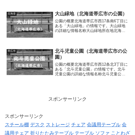
称公園東第１児童公園所在地北海道帯広
市公園東町1丁目面積0.08ha種別街区公園
施設・遊具複合遊具（滑り台、雲梯、ク
大山緑地（北海道帯広市の公園）
北海道
ライミングウォー...
公園の概要北海道帯広市西17条南6丁目に
ある「大山緑地」の情報です。大山緑地
の詳細な情報名称大山緑地所在地北海道
帯広市西17条南6丁目面積3.48ha種別都市
緑地施設・遊具木道（散策路）ベンチ、
テーブルトイレの有無なし車椅子対応
トイレなし...
北斗児童公園（北海道帯広市の公
帯広市
園）
公園の概要北海道帯広市西12条北3丁目に
ある「北斗児童公園」の情報です。北斗
児童公園の詳細な情報名称北斗児童公園
所在地北海道帯広市西12条北3丁目面積
0.06ha種別街区公園施設・遊具滑り台、
ブランコ、鉄棒、ベンチ、水道、時計ト
イレの有無あ...
スポンサーリンク
スポンサーリンク
スチール棚
デスク
ストレージ
チェア
会議用テーブル
会
議用チェア
折りたたみテーブル
テーブル
ソファ
ことわざ