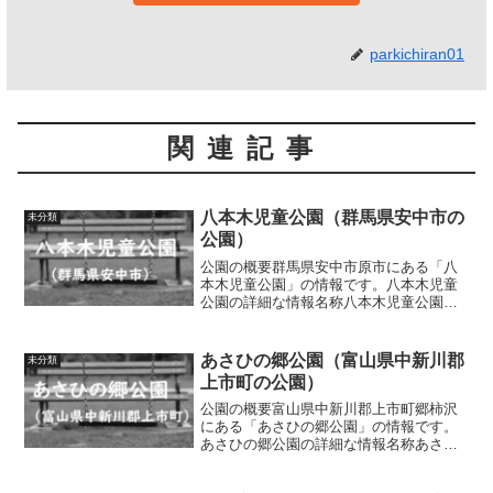
parkichiran01
関連記事
八本木児童公園（群馬県安中市の
未分類
公園）
公園の概要群馬県安中市原市にある「八
本木児童公園」の情報です。八本木児童
公園の詳細な情報名称八本木児童公園所
在地群馬県安中市原市1432番地2面積
0.23ha種別街区公園施設・遊具滑り台、
ジャングルジム、ブランコ、鉄棒、うん
あさひの郷公園（富山県中新川郡
未分類
てい、水道トイレ...
上市町の公園）
公園の概要富山県中新川郡上市町郷柿沢
にある「あさひの郷公園」の情報です。
あさひの郷公園の詳細な情報名称あさひ
の郷公園所在地富山県中新川郡上市町郷
柿沢６９６面積1.4ha種別情報なし施設・