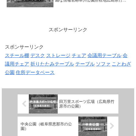
細な情報名称本川公園所在地広島県竹原
市中央2-8面積0.15ha種別街区公園施設・
遊具複合遊具（滑り台、ロープ遊具、雲
梯）、ブランコ、パーゴラ、ベンチトイ
レの有無あり...
スポンサーリンク
スポンサーリンク
スチール棚
デスク
ストレージ
チェア
会議用テーブル
会
議用チェア
折りたたみテーブル
テーブル
ソファ
ことわざ
公園
住所データベース
田万里スポーツ広場（広島県竹
原市の公園）
中央公園（岐阜県恵那市の公
園）