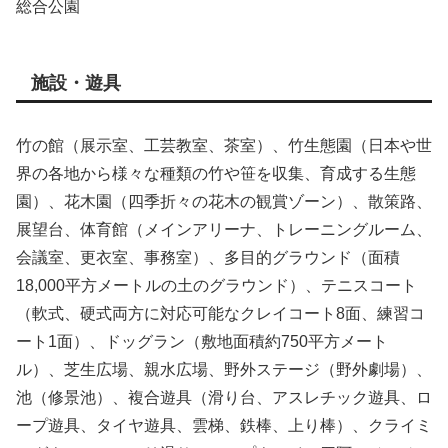
総合公園
施設・遊具
竹の館（展示室、工芸教室、茶室）、竹生態園（日本や世
界の各地から様々な種類の竹や笹を収集、育成する生態
園）、花木園（四季折々の花木の観賞ゾーン）、散策路、
展望台、体育館（メインアリーナ、トレーニングルーム、
会議室、更衣室、事務室）、多目的グラウンド（面積
18,000平方メートルの土のグラウンド）、テニスコート
（軟式、硬式両方に対応可能なクレイコート8面、練習コ
ート1面）、ドッグラン（敷地面積約750平方メート
ル）、芝生広場、親水広場、野外ステージ（野外劇場）、
池（修景池）、複合遊具（滑り台、アスレチック遊具、ロ
ープ遊具、タイヤ遊具、雲梯、鉄棒、上り棒）、クライミ