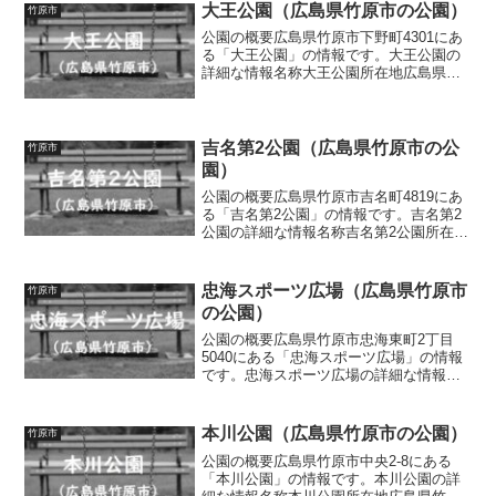
リング遊具、...
大王公園（広島県竹原市の公園）
竹原市
公園の概要広島県竹原市下野町4301にあ
る「大王公園」の情報です。大王公園の
詳細な情報名称大王公園所在地広島県竹
原市下野町4301面積0.35ha種別街区公園
施設・遊具滑り台、ブランコ、鉄棒、ス
プリング遊具、四阿、ベンチトイレの有
無あり車椅...
吉名第2公園（広島県竹原市の公
竹原市
園）
公園の概要広島県竹原市吉名町4819にあ
る「吉名第2公園」の情報です。吉名第2
公園の詳細な情報名称吉名第2公園所在地
広島県竹原市吉名町4819面積0.17ha種別
街区公園施設・遊具滑り台、ブランコ、
シーソー、鉄棒、砂場、スプリング遊
忠海スポーツ広場（広島県竹原市
竹原市
具、アス...
の公園）
公園の概要広島県竹原市忠海東町2丁目
5040にある「忠海スポーツ広場」の情報
です。忠海スポーツ広場の詳細な情報名
称忠海スポーツ広場所在地広島県竹原市
忠海東町2丁目5040面積0.07ha種別情報な
し施設・遊具なしトイレの有無なし車椅
本川公園（広島県竹原市の公園）
竹原市
子対応 ...
公園の概要広島県竹原市中央2-8にある
「本川公園」の情報です。本川公園の詳