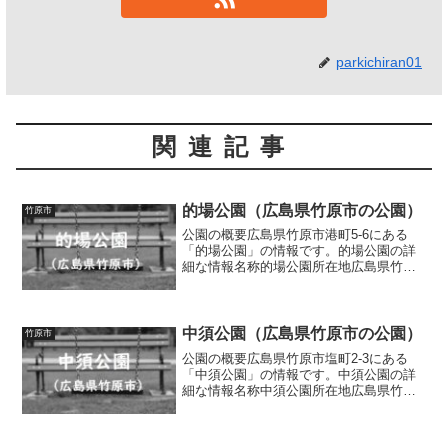
parkichiran01
関連記事
的場公園（広島県竹原市の公園）
竹原市
公園の概要広島県竹原市港町5-6にある
「的場公園」の情報です。的場公園の詳
細な情報名称的場公園所在地広島県竹原
市港町5-6面積8.80ha種別街区公園施設・
遊具海水浴場、複合遊具（滑り台、クラ
イミングウォール、雲梯）、健康遊具、
パーゴラ、ベ...
中須公園（広島県竹原市の公園）
竹原市
公園の概要広島県竹原市塩町2-3にある
「中須公園」の情報です。中須公園の詳
細な情報名称中須公園所在地広島県竹原
市塩町2-3面積0.20ha種別街区公園施設・
遊具複合遊具（滑り台、クライミングウ
ォール、タイヤ遊具）、ブランコ、スプ