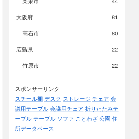
栗東市
44
大阪府
81
高石市
80
広島県
22
竹原市
22
スポンサーリンク
スチール棚
デスク
ストレージ
チェア
会
議用テーブル
会議用チェア
折りたたみテ
ーブル
テーブル
ソファ
ことわざ
公園
住
所データベース