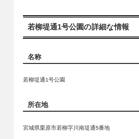
若柳堤通1号公園の詳細な情報
名称
若柳堤通1号公園
所在地
宮城県栗原市若柳字川南堤通5番地