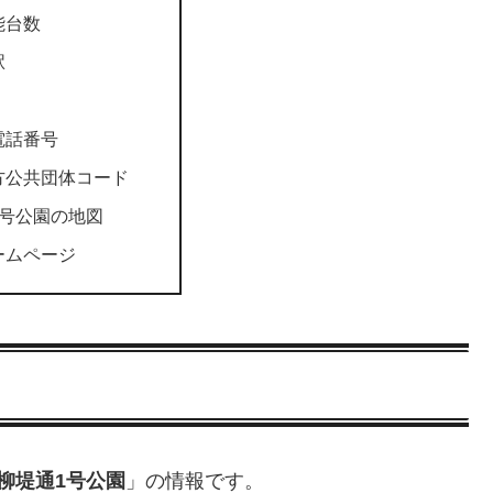
能台数
駅
電話番号
方公共団体コード
1号公園の地図
ームページ
柳堤通1号公園
」の情報です。