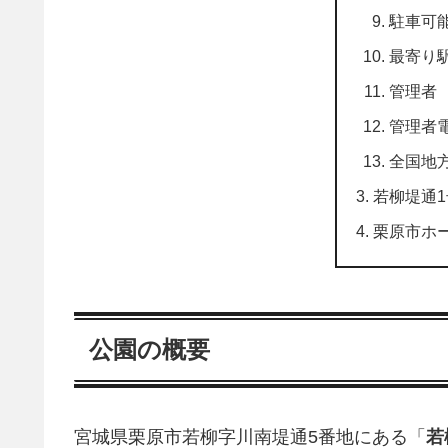
駐車可
最寄り
管理者
管理者
全国地
若柳堤通
栗原市ホ
公園の概要
宮城県栗原市若柳字川南堤通5番地にある「
若