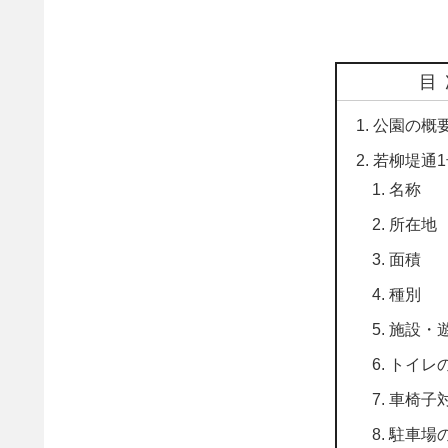
目
公園の概
若柳堤通
名称
所在地
面積
種別
施設・
トイレ
車椅子
駐車場