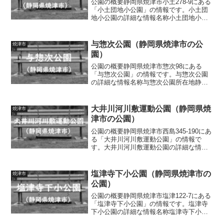
公園の概要静岡県焼津市小土278-9にある
「小土団地小公園」の情報です。小土団
地小公園の詳細な情報名称小土団地小公
園所在地静岡県焼津市小土278-9面積
0.02ha種別街区公園施設・遊具滑り台、
鉄棒、スプリング遊具、ベンチ、水道ト
与惣次公園（静岡県焼津市の公
焼津市
イレの有無...
園）
公園の概要静岡県焼津市惣次98にある
「与惣次公園」の情報です。与惣次公園
の詳細な情報名称与惣次公園所在地静岡
県焼津市惣次98面積0.20ha種別街区公園
施設・遊具広場、複合遊具（滑り台、雲
梯）、ブランコ、スプリング遊具、四
大井川河川敷運動公園（静岡県焼
焼津市
阿、ベンチ、水道ト...
津市の公園）
公園の概要静岡県焼津市西島345-190にあ
る「大井川河川敷運動公園」の情報で
す。大井川河川敷運動公園の詳細な情報
名称大井川河川敷運動公園所在地静岡県
焼津市西島345-190面積24.70ha種別運動
公園施設・遊具陸上競技場（トラック全
塩津寺下小公園（静岡県焼津市の
焼津市
天候...
公園）
公園の概要静岡県焼津市塩津122-7にある
「塩津寺下小公園」の情報です。塩津寺
下小公園の詳細な情報名称塩津寺下小公
園所在地静岡県焼津市塩津122-7面積