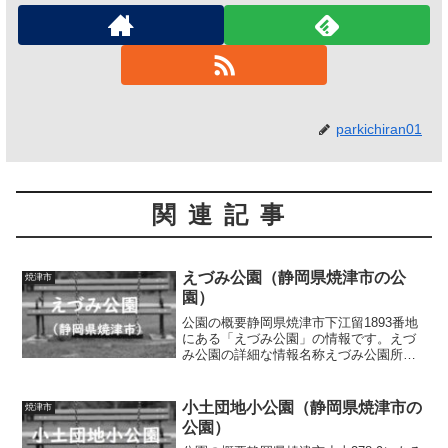
parkichiran01
関連記事
えづみ公園（静岡県焼津市の公
焼津市
園）
公園の概要静岡県焼津市下江留1893番地
にある「えづみ公園」の情報です。えづ
み公園の詳細な情報名称えづみ公園所在
地静岡県焼津市下江留1893番地面積
0.34ha種別街区公園施設・遊具広場、サ
ッカーゴール、四阿、ベンチ、水道、時
小土団地小公園（静岡県焼津市の
焼津市
計トイレの有無...
公園）