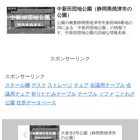
0.01ha種別街区公園施設・遊具スプリン
グ遊具、ベンチトイレの有無なし車椅子
中新田団地公園（静岡県焼津市の
焼津市
対応 トイ...
公園）
公園の概要静岡県焼津市中新田868番地の
28にある「中新田団地公園」の情報で
す。中新田団地公園の詳細な情報名称中
新田団地公園所在地静岡県焼津市中新田
868番地の28面積0.02ha種別街区公園施
設・遊具広場、滑り台、ブランコ、鉄
棒、砂場、ベ...
スポンサーリンク
スポンサーリンク
スチール棚
デスク
ストレージ
チェア
会議用テーブル
会
議用チェア
折りたたみテーブル
テーブル
ソファ
ことわざ
公園
住所データベース
大覚寺2号公園（静岡県焼津市
の公園）