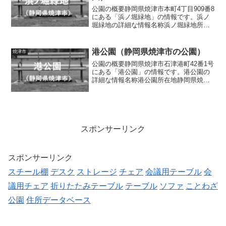
公園の概要静岡県焼津市本町4丁目909番8
にある「浜ノ堀緑地」の情報です。浜ノ
堀緑地の詳細な情報名称浜ノ堀緑地所在
地静岡県焼津市本町4丁目909番8面積
0.11ha種別都市緑地施設・遊具スプリン
グ遊具、パーゴラ、ベンチ、水道トイレ
港公園（静岡県焼津市の公園）
焼津市
の有無あり...
公園の概要静岡県焼津市石津港町42番1号
にある「港公園」の情報です。港公園の
詳細な情報名称港公園所在地静岡県焼津
市石津港町42番1号面積0.25ha種別街区公
園施設・遊具広場（芝地）、滑り台、ブ
ランコ、砂場、コイルトンネル、パーゴ
ラ、ベンチ...
スポンサーリンク
スポンサーリンク
スチール棚
デスク
ストレージ
チェア
会議用テーブル
会
議用チェア
折りたたみテーブル
テーブル
ソファ
ことわざ
公園
住所データベース