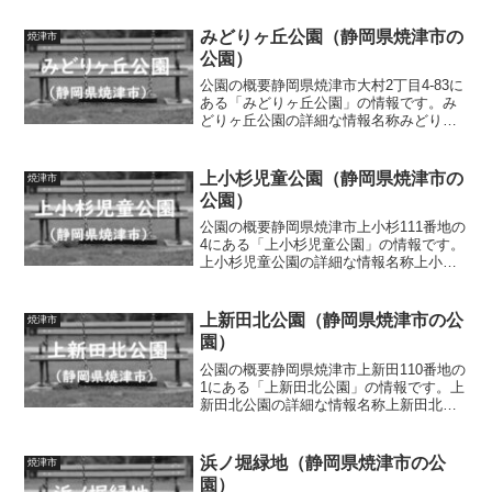
目4番51号面積0.25ha種別街区公園施設・
遊具芝生広場、四阿、ベンチ、水道トイ
みどりヶ丘公園（静岡県焼津市の
焼津市
レの有無あ...
公園）
公園の概要静岡県焼津市大村2丁目4-83に
ある「みどりヶ丘公園」の情報です。み
どりヶ丘公園の詳細な情報名称みどりヶ
丘公園所在地静岡県焼津市大村2丁目4-83
面積0.28ha種別街区公園施設・遊具広
場、芝生広場、複合遊具（滑り台、トン
上小杉児童公園（静岡県焼津市の
焼津市
ネル、上...
公園）
公園の概要静岡県焼津市上小杉111番地の
4にある「上小杉児童公園」の情報です。
上小杉児童公園の詳細な情報名称上小杉
児童公園所在地静岡県焼津市上小杉111番
地の4面積0.35ha種別街区公園施設・遊具
広場、滑り台、鉄棒、ブランコ、砂場、
上新田北公園（静岡県焼津市の公
焼津市
四阿、...
園）
公園の概要静岡県焼津市上新田110番地の
1にある「上新田北公園」の情報です。上
新田北公園の詳細な情報名称上新田北公
園所在地静岡県焼津市上新田110番地の1
面積0.24ha種別街区公園施設・遊具広
場、グラウンド、パーゴラ、ベンチトイ
浜ノ堀緑地（静岡県焼津市の公
焼津市
レの有無あ...
園）