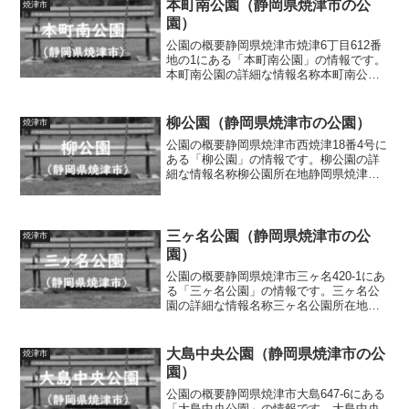
広場、グラウンド、ローラー滑り台、複
本町南公園（静岡県焼津市の公
焼津市
合遊具...
園）
公園の概要静岡県焼津市焼津6丁目612番
地の1にある「本町南公園」の情報です。
本町南公園の詳細な情報名称本町南公園
所在地静岡県焼津市焼津6丁目612番地の1
面積0.05ha種別街区公園施設・遊具芝生
広場、滑り台、四阿、ベンチトイレの有
柳公園（静岡県焼津市の公園）
焼津市
無なし...
公園の概要静岡県焼津市西焼津18番4号に
ある「柳公園」の情報です。柳公園の詳
細な情報名称柳公園所在地静岡県焼津市
西焼津18番4号面積0.16ha種別街区公園施
設・遊具広場、複合遊具（ロープ遊具、
滑り台）、砂場トイレの有無あり車椅子
対応 トイ...
三ヶ名公園（静岡県焼津市の公
焼津市
園）
公園の概要静岡県焼津市三ヶ名420-1にあ
る「三ヶ名公園」の情報です。三ヶ名公
園の詳細な情報名称三ヶ名公園所在地静
岡県焼津市三ヶ名420-1面積0.08ha種別街
区公園施設・遊具広場、滑り台、ブラン
コ、砂場、ベンチトイレの有無なし車椅
大島中央公園（静岡県焼津市の公
焼津市
子対応...
園）
公園の概要静岡県焼津市大島647-6にある
「大島中央公園」の情報です。大島中央