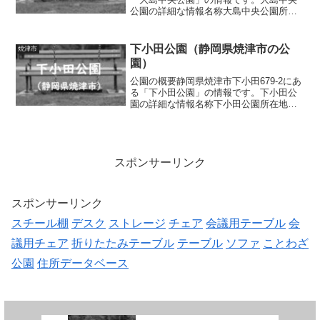
公園の詳細な情報名称大島中央公園所在
地静岡県焼津市大島647-6面積0.35ha種別
街区公園施設・遊具広場、スプリング遊
具、ベンチ、水道トイレの有無あり車椅
下小田公園（静岡県焼津市の公
焼津市
子対応...
園）
公園の概要静岡県焼津市下小田679-2にあ
る「下小田公園」の情報です。下小田公
園の詳細な情報名称下小田公園所在地静
岡県焼津市下小田679-2面積0.20ha種別街
区公園施設・遊具複合遊具（はっぱとい
もむしをイメージした遊具、滑り台）、
ブラン...
スポンサーリンク
スポンサーリンク
スチール棚
デスク
ストレージ
チェア
会議用テーブル
会
議用チェア
折りたたみテーブル
テーブル
ソファ
ことわざ
公園
住所データベース