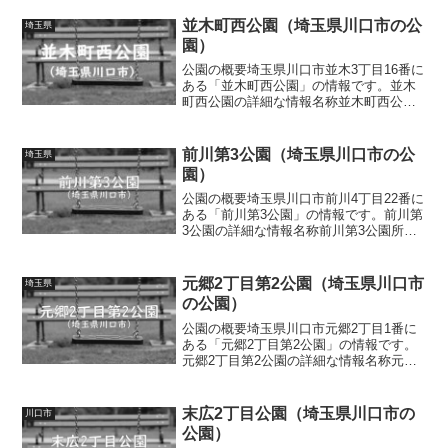
並木町西公園（埼玉県川口市の公
埼玉県
園）
公園の概要埼玉県川口市並木3丁目16番に
ある「並木町西公園」の情報です。並木
町西公園の詳細な情報名称並木町西公園
所在地埼玉県川口市並木3丁目16番面積情
報なし種別街区公園施設・遊具複合遊具
（滑り台、クライミングウォール、雲
前川第3公園（埼玉県川口市の公
埼玉県
梯、上り棒）、ブラ...
園）
公園の概要埼玉県川口市前川4丁目22番に
ある「前川第3公園」の情報です。前川第
3公園の詳細な情報名称前川第3公園所在
地埼玉県川口市前川4丁目22番面積情報な
し種別街区公園施設・遊具滑り台、ブラ
ンコ、シーソー、ロッキング遊具、鉄
元郷2丁目第2公園（埼玉県川口市
埼玉県
棒、砂場、ベン...
の公園）
公園の概要埼玉県川口市元郷2丁目1番に
ある「元郷2丁目第2公園」の情報です。
元郷2丁目第2公園の詳細な情報名称元郷2
丁目第2公園所在地埼玉県川口市元郷2丁
目1番面積情報なし種別街区公園施設・遊
具滑り台、ベンチトイレの有無なし車椅
末広2丁目公園（埼玉県川口市の
川口市
子対応 トイ...
公園）