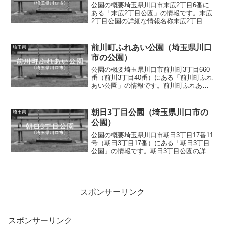
公園の概要埼玉県川口市末広2丁目6番に
ある「末広2丁目公園」の情報です。末広
2丁目公園の詳細な情報名称末広2丁目公
園所在地埼玉県川口市末広2丁目6番面積
情報なし種別街区公園施設・遊具複合遊
具（滑り台、ロープ遊具、アスレチック
前川町ふれあい公園（埼玉県川口
埼玉県
遊具）、滑り台、...
市の公園）
公園の概要埼玉県川口市前川町3丁目660
番（前川3丁目40番）にある「前川町ふれ
あい公園」の情報です。前川町ふれあい
公園の詳細な情報名称前川町ふれあい公
園所在地埼玉県川口市前川町3丁目660番
（前川3丁目40番）面積情報なし種別街区
朝日3丁目公園（埼玉県川口市の
埼玉県
公園施設...
公園）
公園の概要埼玉県川口市朝日3丁目17番11
号（朝日3丁目17番）にある「朝日3丁目
公園」の情報です。朝日3丁目公園の詳細
な情報名称朝日3丁目公園所在地埼玉県川
口市朝日3丁目17番11号（朝日3丁目17
番）面積情報なし種別街区公園施設・遊
具複...
スポンサーリンク
スポンサーリンク