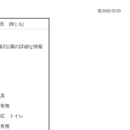
2026.03.03
次
要
第2公園の詳細な情報
遊具
の有無
対応 トイレ
の有無