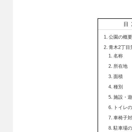
目
公園の概
青木2丁目
名称
所在地
面積
種別
施設・
トイレ
車椅子
駐車場