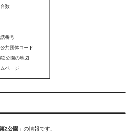
能台数
駅
電話番号
方公共団体コード
第2公園の地図
ームページ
第2公園
」の情報です。