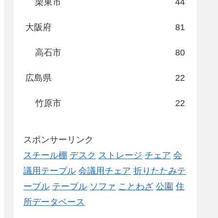
栗東市
44
大阪府
81
高石市
80
広島県
22
竹原市
22
スポンサーリンク
スチール棚
デスク
ストレージ
チェア
会
議用テーブル
会議用チェア
折りたたみテ
ーブル
テーブル
ソファ
ことわざ
公園
住
所データベース