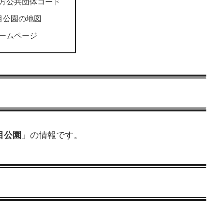
方公共団体コード
目公園の地図
ームページ
目公園
」の情報です。