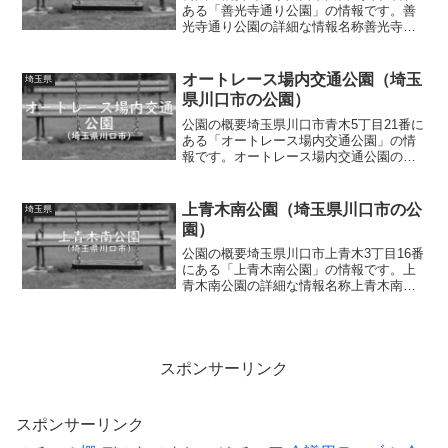
ある「善光寺通り公園」の情報です。善
光寺通り公園の詳細な情報名称善光寺通
り公園所在地埼玉県川口市川口1丁目2番
面積情報なし種別街区公園施設・遊具公
衆電話トイレの有無なし車椅子対応 ト
オートレース場内交通公園（埼玉
埼玉県
イレなし駐車場の有無...
県川口市の公園）
公園の概要埼玉県川口市青木5丁目21番に
ある「オートレース場内交通公園」の情
報です。オートレース場内交通公園の詳
細な情報名称オートレース場内交通公園
所在地埼玉県川口市青木5丁目21番面積情
報なし種別交通公園施設・遊具横断歩
上青木南公園（埼玉県川口市の公
埼玉県
道、信号機（ミニ交...
園）
公園の概要埼玉県川口市上青木3丁目16番
にある「上青木南公園」の情報です。上
青木南公園の詳細な情報名称上青木南公
園所在地埼玉県川口市上青木3丁目16番面
積情報なし種別街区公園施設・遊具滑り
台、ブランコ、ジャングルジム、シーソ
ー、ロッキング遊...
スポンサーリンク
スポンサーリンク