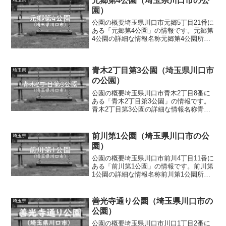
元郷第4公園（埼玉県川口市の公
園）
公園の概要埼玉県川口市元郷5丁目21番に
ある「元郷第4公園」の情報です。元郷第
4公園の詳細な情報名称元郷第4公園所在
地埼玉県川口市元郷5丁目21番面積情報な
し種別街区公園施設・遊具滑り台、ブラ
ンコ、砂場、ジャングルジム、健康遊
青木2丁目第3公園（埼玉県川口市
具、ロッキング...
埼玉県
の公園）
公園の概要埼玉県川口市青木2丁目8番に
ある「青木2丁目第3公園」の情報です。
青木2丁目第3公園の詳細な情報名称青木2
丁目第3公園所在地埼玉県川口市青木2丁
目8番面積情報なし種別街区公園施設・遊
具滑り台、ブランコ、鉄棒、砂場、パー
前川第1公園（埼玉県川口市の公
埼玉県
ゴラ、ベンチ...
園）
公園の概要埼玉県川口市前川4丁目11番に
ある「前川第1公園」の情報です。前川第
1公園の詳細な情報名称前川第1公園所在
地埼玉県川口市前川4丁目11番面積情報な
し種別街区公園施設・遊具複合遊具（滑
り台、ロープ遊具、アスレチック遊
善光寺通り公園（埼玉県川口市の
埼玉県
具）、ブランコ、...
公園）
公園の概要埼玉県川口市川口1丁目2番に