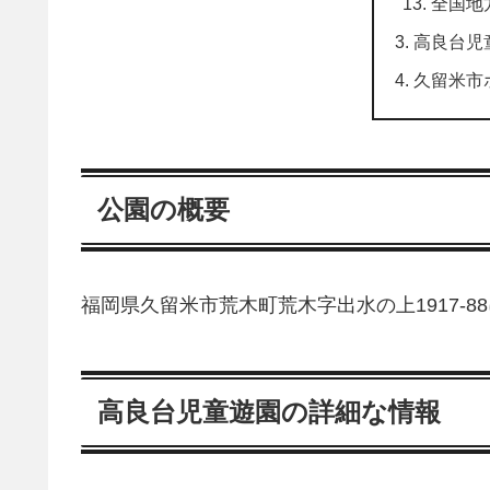
全国地
高良台児
久留米市
公園の概要
福岡県久留米市荒木町荒木字出水の上1917-8
高良台児童遊園の詳細な情報