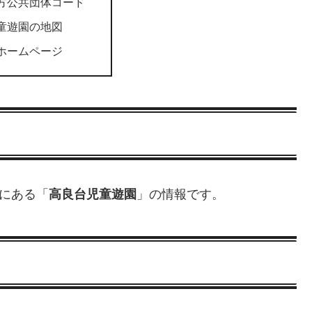
方公共団体コード
童遊園の地図
ホームページ
8にある「
高良台児童遊園
」の情報です。