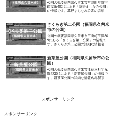
公園の概要福岡県久留米市草野町草野字
南屋敷402-2にある「草野まちなみ公園」
の情報です。草野まちなみ公園の詳細な
情報名称草野まちなみ公園所在地福岡県
久留米市草野町草野字南屋敷402-2面積情
報なし種別街区公園施設・遊具ベンチト
さくらぎ第二公園（福岡県久留米
福岡県
イレの有無な...
市の公園）
公園の概要福岡県久留米市三潴町玉満80-
9にある「さくらぎ第二公園」の情報で
す。さくらぎ第二公園の詳細な情報名称
さくらぎ第二公園所在地福岡県久留米市
三潴町玉満80-9面積情報なし種別街区公
園施設・遊具スプリング遊具、ベンチト
新茶屋公園（福岡県久留米市の公
福岡県
イレの有無なし車...
園）
公園の概要福岡県久留米市津福本町字丸
隈2230-1にある「新茶屋公園」の情報で
す。新茶屋公園の詳細な情報名称新茶屋
公園所在地福岡県久留米市津福本町字丸
隈2230-1面積情報なし種別街区公園施
設・遊具滑り台、ブランコ、鉄棒、砂
場、ベンチ、水道...
スポンサーリンク
スポンサーリンク