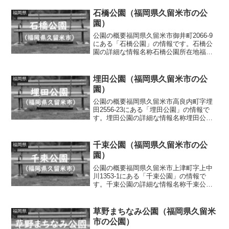
石橋公園（福岡県久留米市の公
福岡県
園）
公園の概要福岡県久留米市御井町2066-9
にある「石橋公園」の情報です。石橋公
園の詳細な情報名称石橋公園所在地福岡
県久留米市御井町2066-9面積情報なし種
別街区公園施設・遊具滑り台、砂場、ベ
ンチトイレの有無なし車椅子対応 トイ
埋田公園（福岡県久留米市の公
福岡県
レなし駐車場...
園）
公園の概要福岡県久留米市高良内町字埋
田2556-23にある「埋田公園」の情報で
す。埋田公園の詳細な情報名称埋田公園
所在地福岡県久留米市高良内町字埋田
2556-23面積情報なし種別街区公園施設・
遊具滑り台、ブランコ、砂場、ベンチト
千束公園（福岡県久留米市の公
福岡県
イレの有無な...
園）
公園の概要福岡県久留米市上津町字上中
川1353-1にある「千束公園」の情報で
す。千束公園の詳細な情報名称千束公園
所在地福岡県久留米市上津町字上中川
1353-1面積情報なし種別街区公園施設・
遊具滑り台、雲梯、ベンチ、水道トイレ
草野まちなみ公園（福岡県久留米
福岡県
の有無あり車椅子...
市の公園）