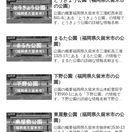
とうきょう公園（福岡県久留米市
の公園）
公園の概要福岡県久留米市三潴町西牟田
841-4にある「とうきょう公園」の情報で
す。とうきょう公園の詳細な情報名称と
うきょう公園所在地福岡県久留米市三潴
町西牟田841-4面積情報なし種別街区公園
施設・遊具スプリング遊具、ベンチトイ
まるた公園（福岡県久留米市の公
福岡県
レの有無なし...
園）
公園の概要福岡県久留米市三潴町高三潴
1325-17にある「まるた公園」の情報で
す。まるた公園の詳細な情報名称まるた
公園所在地福岡県久留米市三潴町高三潴
1325-17面積情報なし種別街区公園施設・
遊具ベンチトイレの有無なし車椅子対
下野公園（福岡県久留米市の公
福岡県
応 トイレな...
園）
公園の概要福岡県久留米市山本町豊田字
下野950-1にある「下野公園」の情報で
す。下野公園の詳細な情報名称下野公園
所在地福岡県久留米市山本町豊田字下野
950-1面積情報なし種別街区公園施設・遊
具滑り台トイレの有無なし車椅子対応
東屋敷公園（福岡県久留米市の公
福岡県
トイレなし駐車...
園）
公園の概要福岡県久留米市御井町2530-13