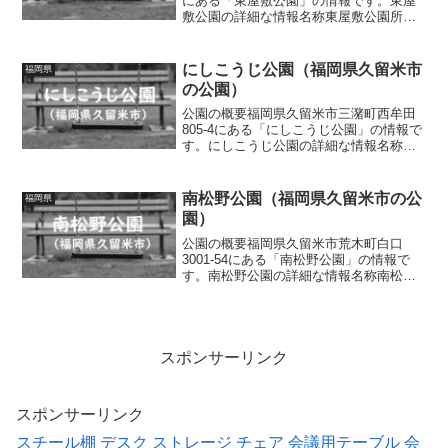
にある「東屋敷公園」の情報です。東屋
敷公園の詳細な情報名称東屋敷公園所在
地福岡県久留米市御井町2530-13面積情報
なし種別街区公園施設・遊具滑り台、鉄
棒、砂場、ベンチトイレの有無なし車椅
にしこうじ公園（福岡県久留米市
福岡県
子対応 ...
の公園）
公園の概要福岡県久留米市三潴町西牟田
805-4にある「にしこうじ公園」の情報で
す。にしこうじ公園の詳細な情報名称に
しこうじ公園所在地福岡県久留米市三潴
町西牟田805-4面積情報なし種別街区公園
施設・遊具ベンチトイレの有無なし車椅
南松野公園（福岡県久留米市の公
福岡県
子対応 トイ...
園）
公園の概要福岡県久留米市荒木町白口
3001-54にある「南松野公園」の情報で
す。南松野公園の詳細な情報名称南松野
公園所在地福岡県久留米市荒木町白口
3001-54面積情報なし種別街区公園施設・
遊具ベンチトイレの有無あり車椅子対
応 トイレなし駐...
スポンサーリンク
スポンサーリンク
スチール棚
デスク
ストレージ
チェア
会議用テーブル
会