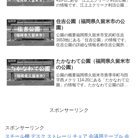
410-1にある「江上上クリーク利活公園」
の情報です。江上上クリーク利活公園の
詳細な情報名称江上上クリーク利活公園
所在地福岡県久留米市城島町江上上410-1
面積情報なし種別街区公園施設・遊具四
住吉公園（福岡県久留米市の公
福岡県
阿、ベンチト...
園）
公園の概要福岡県久留米市安武町住吉
1653他にある「住吉公園」の情報です。
住吉公園の詳細な情報名称住吉公園所在
地福岡県久留米市安武町住吉1653他面積
情報なし種別街区公園施設・遊具複合遊
具（滑り台、アスレチック遊具、チェー
たかなわて公園（福岡県久留米市
福岡県
ン遊具）、砂場、ベ...
の公園）
公園の概要福岡県久留米市善導寺町与田
字西メクリ 114-20にある「たかなわて公
園」の情報です。たかなわて公園の詳細
な情報名称たかなわて公園所在地福岡県
久留米市善導寺町与田字西メクリ 114-20
面積情報なし種別街区公園施設・遊具滑
り台、ブ...
スポンサーリンク
スポンサーリンク
スチール棚
デスク
ストレージ
チェア
会議用テーブル
会