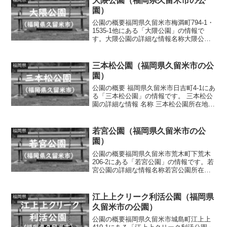
大隈公園（福岡県久留米市の公
園）
公園の概要福岡県久留米市梅満町794-1・
1535-1他にある「大隈公園」の情報で
す。大隈公園の詳細な情報名称大隈公園
所在地福岡県久留米市梅満町794-1・
1535-1他面積情報なし種別近隣公園施
設・遊具野球場、複合遊具（滑り台、雲
三本松公園（福岡県久留米市の公
福岡県
梯、ロー...
園）
公園の概要 福岡県久留米市日吉町4-1にあ
る「三本松公園」の情報です。 三本松公
園の詳細な情報 名称 三本松公園所在地
福岡県久留米市日吉町4-1面積 情報なし種
別 近隣公園施設・遊具 噴水、遊歩道、水
路、久留米城下町遺跡、パーゴラ、ベン
若宮公園（福岡県久留米市の公
福岡県
チ...
園）
公園の概要福岡県久留米市荒木町下荒木
206-2にある「若宮公園」の情報です。若
宮公園の詳細な情報名称若宮公園所在地
福岡県久留米市荒木町下荒木206-2面積情
報なし種別街区公園施設・遊具ベンチト
イレの有無なし車椅子対応 トイレなし
江上上クリーク利活公園（福岡県
福岡県
駐車場の有無...
久留米市の公園）
公園の概要福岡県久留米市城島町江上上