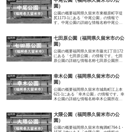
中尾公園（福岡県久留米市の公
園）
公園の概要福岡県久留米市東櫛原町字堤
尻1173-1にある「中尾公園」の情報で
す。中尾公園の詳細な情報名称中尾公園
所在地福岡県久留米市東櫛原町字堤尻
1173-1面積情報なし種別街区公園施設・
遊具ベンチ、水道トイレの有無なし車椅
七田原公園（福岡県久留米市の公
福岡県
子対応 トイレな...
園）
公園の概要福岡県久留米市藤光1丁目172
にある「七田原公園」の情報です。七田
原公園の詳細な情報名称七田原公園所在
地福岡県久留米市藤光1丁目172面積情報
なし種別街区公園施設・遊具滑り台、ブ
ランコ、砂場、ベンチ、水道トイレの有
幸木公園（福岡県久留米市の公
福岡県
無あり車椅子対応...
園）
公園の概要福岡県久留米市城島町江上本
621-1にある「幸木公園」の情報です。幸
木公園の詳細な情報名称幸木公園所在地
福岡県久留米市城島町江上本621-1面積情
報なし種別街区公園施設・遊具四阿、ベ
ンチトイレの有無なし車椅子対応 トイ
大隈公園（福岡県久留米市の公
福岡県
レなし駐車場...
園）
公園の概要福岡県久留米市梅満町794-1・