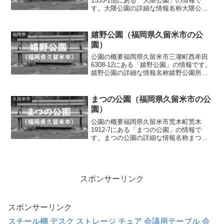
1535-1他にある「大隈公園」の情報で
す。大隈公園の詳細な情報名称大隈公園
所在地福岡県久留米市梅満町794-1・
1535-1他面積情報なし種別近隣公園施
設・遊具野球場、複合遊具（滑り台、雲
嬉野公園（福岡県久留米市の公
福岡県
梯、ロー...
園）
公園の概要福岡県久留米市三潴町西牟田
6308-12にある「嬉野公園」の情報です。
嬉野公園の詳細な情報名称嬉野公園所在
地福岡県久留米市三潴町西牟田6308-12面
積情報なし種別街区公園施設・遊具ベン
チトイレの有無なし車椅子対応 トイレ
まつの公園（福岡県久留米市の公
久留米市
なし駐車...
園）
公園の概要福岡県久留米市荒木町荒木
1912-7にある「まつの公園」の情報で
す。まつの公園の詳細な情報名称まつの
公園所在地福岡県久留米市荒木町荒木
1912-7面積情報なし種別街区公園施設・
遊具スプリング遊具、ベンチトイレの有
無なし車椅子対応 ...
スポンサーリンク
スポンサーリンク
スチール棚
デスク
ストレージ
チェア
会議用テーブル
会