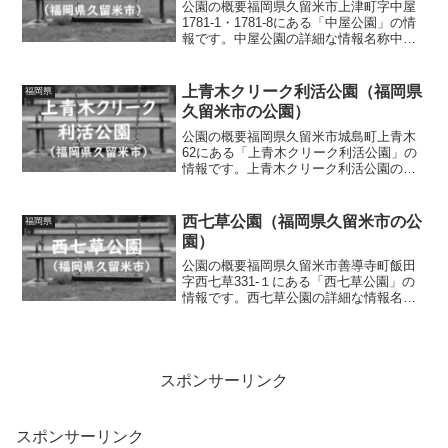
公園の概要福岡県久留米市上津町字中屋
1781-1・1781-8にある「中屋公園」の情
報です。中屋公園の詳細な情報名称中屋
公園所在地福岡県久留米市上津町字中屋
1781-1・1781-8面積情報なし種別街区公
園施設・遊具滑り台、ブランコ、砂
上青木クリーク利活公園（福岡県
福岡県
場、...
久留米市の公園）
公園の概要福岡県久留米市城島町上青木
62にある「上青木クリーク利活公園」の
情報です。上青木クリーク利活公園の詳
細な情報名称上青木クリーク利活公園所
在地福岡県久留米市城島町上青木62面積
情報なし種別街区公園施設・遊具四阿、
西七草公園（福岡県久留米市の公
福岡県
パーゴラ、ベンチトイ...
園）
公園の概要福岡県久留米市善導寺町飯田
字西七草331-１にある「西七草公園」の
情報です。西七草公園の詳細な情報名称
西七草公園所在地福岡県久留米市善導寺
町飯田字西七草331-１面積情報なし種別
街区公園施設・遊具スプリング遊具、砂
場、ベンチトイレ...
スポンサーリンク
スポンサーリンク