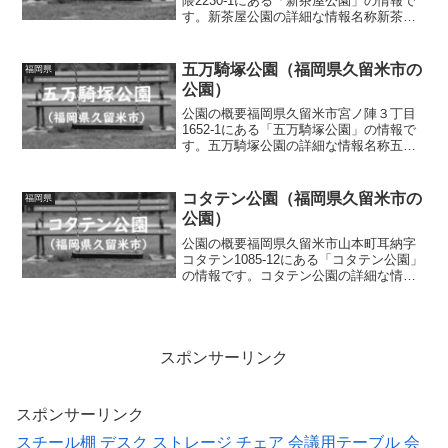
隈2230-1にある「新茶屋公園」の情報で
す。新茶屋公園の詳細な情報名称新茶屋
公園所在地福岡県久留米市津福本町字丸
隈2230-1面積情報なし種別街区公園施
設・遊具滑り台、ブランコ、鉄棒、砂
五万騎塚公園（福岡県久留米市の
福岡県
場、ベンチ、水道...
公園）
公園の概要福岡県久留米市宮ノ陣３丁目
1652-1にある「五万騎塚公園」の情報で
す。五万騎塚公園の詳細な情報名称五万
騎塚公園所在地福岡県久留米市宮ノ陣３
丁目1652-1面積情報なし種別街区公園施
設・遊具五万騎塚、石碑、案内板トイレ
コタテン公園（福岡県久留米市の
福岡県
の有無なし車...
公園）
公園の概要福岡県久留米市山本町耳納字
コタテン1085-12にある「コタテン公園」
の情報です。コタテン公園の詳細な情報
名称コタテン公園所在地福岡県久留米市
山本町耳納字コタテン1085-12面積情報な
し種別街区公園施設・遊具スプリング遊
具、ベン...
スポンサーリンク
スポンサーリンク
スチール棚
デスク
ストレージ
チェア
会議用テーブル
会