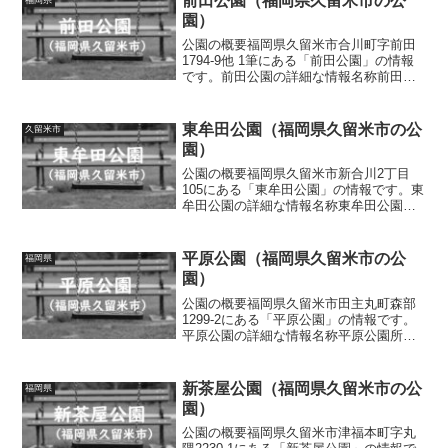
前田公園（福岡県久留米市の公
園）
公園の概要福岡県久留米市合川町字前田
1794-9他 1筆にある「前田公園」の情報
です。前田公園の詳細な情報名称前田公
園所在地福岡県久留米市合川町字前田
1794-9他 1筆面積情報なし種別街区公園
施設・遊具滑り台、ブランコ、スプリン
東牟田公園（福岡県久留米市の公
久留米市
グ遊具、ベ...
園）
公園の概要福岡県久留米市新合川2丁目
105にある「東牟田公園」の情報です。東
牟田公園の詳細な情報名称東牟田公園所
在地福岡県久留米市新合川2丁目105面積
情報なし種別街区公園施設・遊具ブラン
コ、雲梯、タイヤ遊具、ベンチ、水道ト
平原公園（福岡県久留米市の公
福岡県
イレの有無あり車...
園）
公園の概要福岡県久留米市田主丸町森部
1299-2にある「平原公園」の情報です。
平原公園の詳細な情報名称平原公園所在
地福岡県久留米市田主丸町森部1299-2面
積情報なし種別風致公園施設・遊具情報
なしトイレの有無あり車椅子対応 トイ
新茶屋公園（福岡県久留米市の公
福岡県
レなし駐車場...
園）
公園の概要福岡県久留米市津福本町字丸