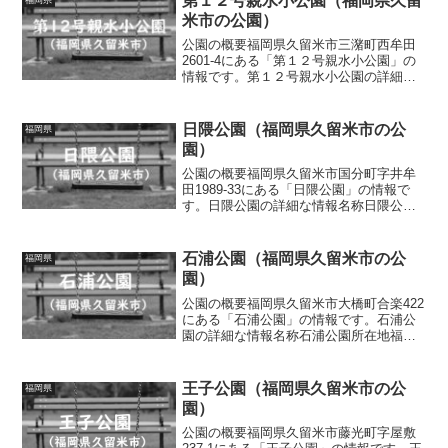
第１２号親水小公園（福岡県久留
米市の公園）
公園の概要福岡県久留米市三潴町西牟田
2601-4にある「第１２号親水小公園」の
情報です。第１２号親水小公園の詳細な
情報名称第１２号親水小公園所在地福岡
県久留米市三潴町西牟田2601-4面積情報
なし種別街区公園施設・遊具四阿、ベン
日隈公園（福岡県久留米市の公
福岡県
チトイレの有...
園）
公園の概要福岡県久留米市国分町字井牟
田1989-33にある「日隈公園」の情報で
す。日隈公園の詳細な情報名称日隈公園
所在地福岡県久留米市国分町字井牟田
1989-33面積情報なし種別街区公園施設・
遊具ロッキング遊具、ベンチトイレの有
石浦公園（福岡県久留米市の公
福岡県
無なし車椅子...
園）
公園の概要福岡県久留米市大橋町合楽422
にある「石浦公園」の情報です。石浦公
園の詳細な情報名称石浦公園所在地福岡
県久留米市大橋町合楽422面積情報なし種
別街区公園施設・遊具滑り台、ブラン
コ、砂場、ベンチトイレの有無なし車椅
王子公園（福岡県久留米市の公
福岡県
子対応 トイレなし...
園）
公園の概要福岡県久留米市藤光町字屋敷