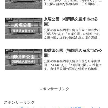
237-1にある「王子公園」の情報です。王
子公園の詳細な情報名称王子公園所在地
福岡県久留米市藤光町字屋敷237-1面積情
報なし種別街区公園施設・遊具ベンチ、
水道トイレの有無あり車椅子対応 トイ
京塚公園（福岡県久留米市の公
レなし駐車場...
福岡県
園）
公園の概要福岡県久留米市宮ノ陣町大杜
1095-32にある「京塚公園」の情報です。
京塚公園の詳細な情報名称京塚公園所在
地福岡県久留米市宮ノ陣町大杜1095-32面
積情報なし種別街区公園施設・遊具滑り
台、回転遊具、ベンチトイレの有無なし
御供田公園（福岡県久留米市の公
福岡県
車椅子対...
園）
公園の概要福岡県久留米市国分町字御供
田1573-14にある「御供田公園」の情報で
す。御供田公園の詳細な情報名称御供田
公園所在地福岡県久留米市国分町字御供
田1573-14面積情報なし種別街区公園施
設・遊具スプリング遊具、ベンチトイレ
の有無なし...
スポンサーリンク
スポンサーリンク