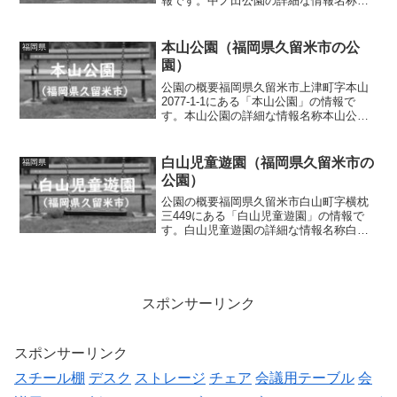
報です。中ノ田公園の詳細な情報名称中
ノ田公園所在地福岡県久留米市国分町字
中ノ田1404-4他2筆面積情報なし種別街区
公園施設・遊具スプリング遊具、ベンチ
本山公園（福岡県久留米市の公
福岡県
トイレの...
園）
公園の概要福岡県久留米市上津町字本山
2077-1-1にある「本山公園」の情報で
す。本山公園の詳細な情報名称本山公園
所在地福岡県久留米市上津町字本山2077-
1-1面積情報なし種別街区公園施設・遊具
滑り台、ブランコ、パーゴラ、ベンチト
白山児童遊園（福岡県久留米市の
福岡県
イレの有...
公園）
公園の概要福岡県久留米市白山町字横枕
三449にある「白山児童遊園」の情報で
す。白山児童遊園の詳細な情報名称白山
児童遊園所在地福岡県久留米市白山町字
横枕三449面積情報なし種別街区公園施
設・遊具ブランコトイレの有無なし車椅
子対応 トイレなし駐...
スポンサーリンク
スポンサーリンク
スチール棚
デスク
ストレージ
チェア
会議用テーブル
会