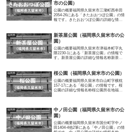
市の公園）
公園の概要福岡県久留米市三潴町西牟田
2054-26にある「きたおおつぼ公園」の情
報です。きたおおつぼ公園の詳細な情報
名称きたおおつぼ公園所在地福岡県久留
米市三潴町西牟田2054-26面積情報なし種
別街区公園施設・遊具スプリング遊具、
新茶屋公園（福岡県久留米市の公
福岡県
ベンチト...
園）
公園の概要福岡県久留米市津福本町字丸
隈2230-1にある「新茶屋公園」の情報で
す。新茶屋公園の詳細な情報名称新茶屋
公園所在地福岡県久留米市津福本町字丸
隈2230-1面積情報なし種別街区公園施
設・遊具滑り台、ブランコ、鉄棒、砂
桜公園（福岡県久留米市の公園）
福岡県
場、ベンチ、水道...
公園の概要福岡県久留米市白山町字横枕
157-17にある「桜公園」の情報です。桜
公園の詳細な情報名称桜公園所在地福岡
県久留米市白山町字横枕157-17面積情報
なし種別街区公園施設・遊具ベンチトイ
レの有無なし車椅子対応 トイレなし駐
車場の有無な...
中ノ田公園（福岡県久留米市の公
福岡県
園）
公園の概要福岡県久留米市国分町字中ノ
田1404-4他2筆にある「中ノ田公園」の情