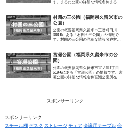
す。まるた公園の詳細な情報名称まるた
公園所在地福岡県久留米市三潴町高三潴
1325-17面積情報なし種別街区公園施設・
遊具ベンチトイレの有無なし車椅子対
村囲の三公園（福岡県久留米市の
福岡県
応 トイレな...
公園）
公園の概要福岡県久留米市三潴町田川
368-9にある「村囲の三公園」の情報で
す。村囲の三公園の詳細な情報名称村囲
の三公園所在地福岡県久留米市三潴町田
川368-9面積情報なし種別街区公園施設・
遊具滑り台、鉄棒、砂場、ベンチトイレ
宮瀬公園（福岡県久留米市の公
福岡県
の有無なし車椅子...
園）
公園の概要福岡県久留米市宮ノ陣1丁目
519-6にある「宮瀬公園」の情報です。宮
瀬公園の詳細な情報名称宮瀬公園所在地
福岡県久留米市宮ノ陣1丁目519-6面積情
報なし種別近隣公園施設・遊具鉄棒、ベ
ンチ、水道トイレの有無なし車椅子対
応 トイレなし...
スポンサーリンク
スポンサーリンク
スチール棚
デスク
ストレージ
チェア
会議用テーブル
会