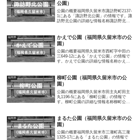
公園）
公園の概要福岡県久留米市諏訪野町2137-
1にある「諏訪野北公園」の情報です。諏
訪野北公園の詳細な情報名称諏訪野北公
園所在地福岡県久留米市諏訪野町2137-1
面積情報なし種別街区公園施設・遊具滑
り台、ブランコ、鉄棒、砂場、ベンチ、
かえで公園（福岡県久留米市の公
福岡県
水道トイレ...
園）
公園の概要福岡県久留米市西町字中田の
三649-12にある「かえで公園」の情報で
す。かえで公園の詳細な情報名称かえで
公園所在地福岡県久留米市西町字中田の
三649-12面積情報なし種別街区公園施
設・遊具滑り台、ブランコ、砂場、ベン
柳町公園（福岡県久留米市の公
福岡県
チトイレの有無...
園）
公園の概要福岡県久留米市田主丸町田主
丸1196-5にある「柳町公園」の情報で
す。柳町公園の詳細な情報名称柳町公園
所在地福岡県久留米市田主丸町田主丸
1196-5面積情報なし種別街区公園施設・
遊具情報なしトイレの有無なし車椅子対
まるた公園（福岡県久留米市の公
福岡県
応 トイレなし駐...
園）
公園の概要福岡県久留米市三潴町高三潴
1325-17にある「まるた公園」の情報で