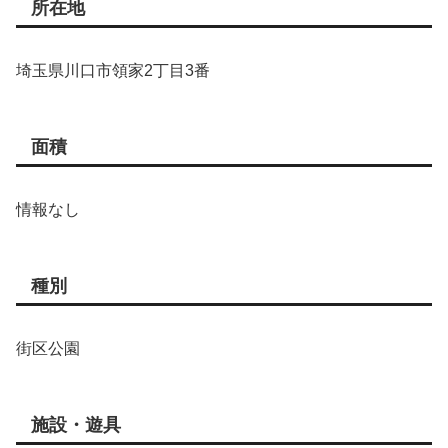
所在地
埼玉県川口市領家2丁目3番
面積
情報なし
種別
街区公園
施設・遊具