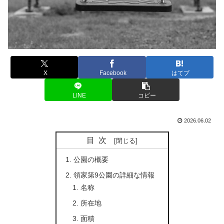
X
Facebook
はてブ
LINE
コピー
2026.06.02
目次
公園の概要
領家第9公園の詳細な情報
名称
所在地
面積