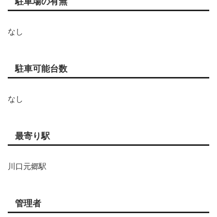
駐車場の有無
なし
駐車可能台数
なし
最寄り駅
川口元郷駅
管理者