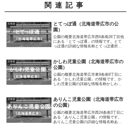
関連記事
とてっぽ通（北海道帯広市の公
北海道
園）
公園の概要北海道帯広市西6条南26丁目他
にある「とてっぽ通」の情報です。とて
っぽ通の詳細な情報名称とてっぽ通所在
地北海道帯広市西6条南26丁目他面積情報
なし種別都市緑地施設・遊具噴水、水
路、十勝鉄道蒸気機関車・客車、自転車
かしわ児童公園（北海道帯広市の
北海道
専用道路、パーゴラ...
公園）
公園の概要北海道帯広市東9条南9丁目に
ある「かしわ児童公園」の情報です。か
しわ児童公園の詳細な情報名称かしわ児
童公園所在地北海道帯広市東9条南9丁目
面積0.31ha種別街区公園施設・遊具噴
水、滑り台、ブランコ、パーゴラ、四
ありんこ児童公園（北海道帯広市
北海道
阿、ベンチ、水道、...
の公園）
公園の概要北海道帯広市西24条南3丁目に
ある「ありんこ児童公園」の情報です。
ありんこ児童公園の詳細な情報名称あり
んこ児童公園所在地北海道帯広市西24条