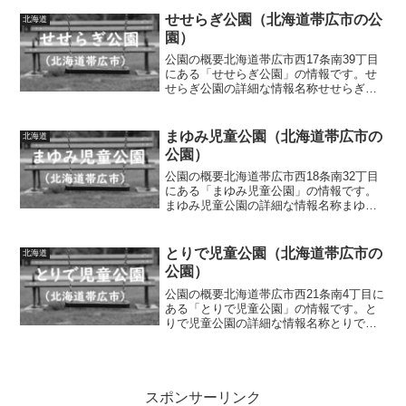
南3丁目面積0.17ha種別街区公園施設・遊
具滑り台、ブランコ、ジャングルジム、
せせらぎ公園（北海道帯広市の公
北海道
鉄棒、シー...
園）
公園の概要北海道帯広市西17条南39丁目
にある「せせらぎ公園」の情報です。せ
せらぎ公園の詳細な情報名称せせらぎ公
園所在地北海道帯広市西17条南39丁目面
積0.20ha種別街区公園施設・遊具築山、
複合遊具（滑り台、ロープ遊具）、ブラ
まゆみ児童公園（北海道帯広市の
北海道
ンコ、砂場...
公園）
公園の概要北海道帯広市西18条南32丁目
にある「まゆみ児童公園」の情報です。
まゆみ児童公園の詳細な情報名称まゆみ
児童公園所在地北海道帯広市西18条南32
丁目面積0.10ha種別街区公園施設・遊具
築山、複合遊具（滑り台、砂場、アスレ
とりで児童公園（北海道帯広市の
北海道
チック遊具...
公園）
公園の概要北海道帯広市西21条南4丁目に
ある「とりで児童公園」の情報です。と
りで児童公園の詳細な情報名称とりで児
童公園所在地北海道帯広市西21条南4丁目
面積0.25ha種別街区公園施設・遊具築
山、滑り台、四阿、ベンチ、水道トイレ
の有無あり車...
スポンサーリンク