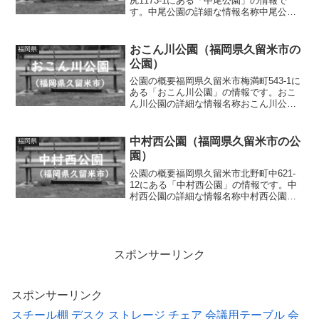
尻1173-1にある「中尾公園」の情報で
す。中尾公園の詳細な情報名称中尾公園
所在地福岡県久留米市東櫛原町字堤尻
1173-1面積情報なし種別街区公園施設・
遊具ベンチ、水道トイレの有無なし車椅
おこん川公園（福岡県久留米市の
福岡県
子対応 トイレな...
公園）
公園の概要福岡県久留米市梅満町543-1に
ある「おこん川公園」の情報です。おこ
ん川公園の詳細な情報名称おこん川公園
所在地福岡県久留米市梅満町543-1面積情
報なし種別街区公園施設・遊具滑り台、
ブランコ、鉄棒、ジャングルジム、砂
中村西公園（福岡県久留米市の公
福岡県
場、コンクリー...
園）
公園の概要福岡県久留米市北野町中621-
12にある「中村西公園」の情報です。中
村西公園の詳細な情報名称中村西公園所
在地福岡県久留米市北野町中621-12面積
情報なし種別街区公園施設・遊具砂場、
ベンチトイレの有無なし車椅子対応 ト
イレなし駐車...
スポンサーリンク
スポンサーリンク
スチール棚
デスク
ストレージ
チェア
会議用テーブル
会