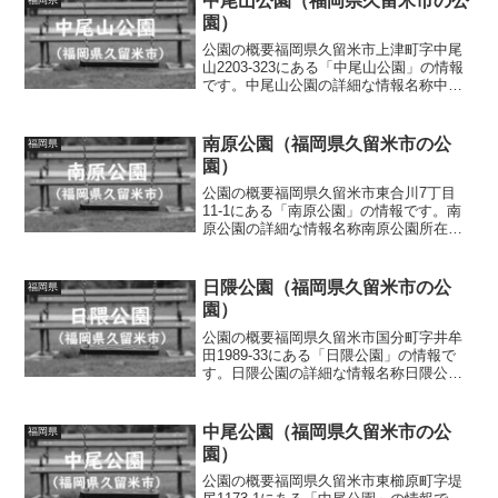
中尾山公園（福岡県久留米市の公
園）
公園の概要福岡県久留米市上津町字中尾
山2203-323にある「中尾山公園」の情報
です。中尾山公園の詳細な情報名称中尾
山公園所在地福岡県久留米市上津町字中
尾山2203-323面積情報なし種別街区公園
施設・遊具滑り台、ブランコ、シーソ
南原公園（福岡県久留米市の公
福岡県
ー、鉄棒、...
園）
公園の概要福岡県久留米市東合川7丁目
11-1にある「南原公園」の情報です。南
原公園の詳細な情報名称南原公園所在地
福岡県久留米市東合川7丁目11-1面積情報
なし種別街区公園施設・遊具複合遊具
（滑り台、上り棒）、ブランコ、雲梯、
日隈公園（福岡県久留米市の公
福岡県
砂場、スプリング...
園）
公園の概要福岡県久留米市国分町字井牟
田1989-33にある「日隈公園」の情報で
す。日隈公園の詳細な情報名称日隈公園
所在地福岡県久留米市国分町字井牟田
1989-33面積情報なし種別街区公園施設・
遊具ロッキング遊具、ベンチトイレの有
中尾公園（福岡県久留米市の公
福岡県
無なし車椅子...
園）
公園の概要福岡県久留米市東櫛原町字堤