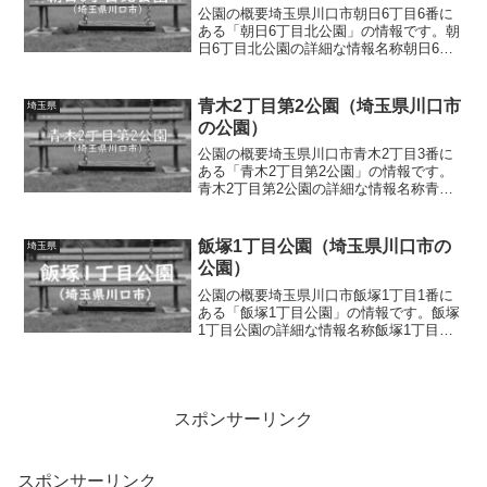
公園の概要埼玉県川口市朝日6丁目6番に
ある「朝日6丁目北公園」の情報です。朝
日6丁目北公園の詳細な情報名称朝日6丁
目北公園所在地埼玉県川口市朝日6丁目6
番面積情報なし種別街区公園施設・遊具
滑り台、スプリング遊具、ロッキング遊
青木2丁目第2公園（埼玉県川口市
埼玉県
具、ベンチ、水道...
の公園）
公園の概要埼玉県川口市青木2丁目3番に
ある「青木2丁目第2公園」の情報です。
青木2丁目第2公園の詳細な情報名称青木2
丁目第2公園所在地埼玉県川口市青木2丁
目3番面積情報なし種別街区公園施設・遊
具滑り台、ブランコ、ロッキング遊具、
飯塚1丁目公園（埼玉県川口市の
埼玉県
ベンチトイレ...
公園）
公園の概要埼玉県川口市飯塚1丁目1番に
ある「飯塚1丁目公園」の情報です。飯塚
1丁目公園の詳細な情報名称飯塚1丁目公
園所在地埼玉県川口市飯塚1丁目1番面積
情報なし種別街区公園施設・遊具滑り
台、ブランコ、ロッキング遊具、砂場、
ベンチ、水道トイレ...
スポンサーリンク
スポンサーリンク