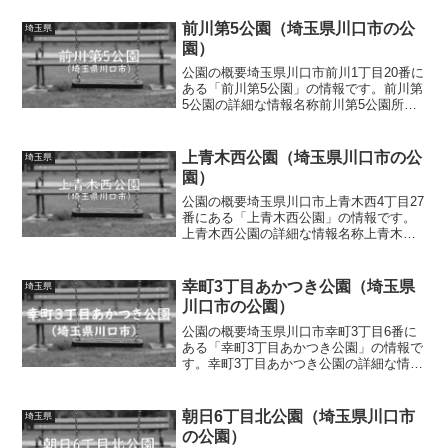
前川第5公園（埼玉県川口市の公
埼玉県
園）
公園の概要埼玉県川口市前川1丁目20番に
ある「前川第5公園」の情報です。前川第
5公園の詳細な情報名称前川第5公園所在
地埼玉県川口市前川1丁目20番面積情報な
し種別街区公園施設・遊具ブランコ、シ
ーソー、砂場、健康遊具、ベンチ、水道
上青木西公園（埼玉県川口市の公
埼玉県
トイレの有無...
園）
公園の概要埼玉県川口市上青木西4丁目27
番にある「上青木西公園」の情報です。
上青木西公園の詳細な情報名称上青木西
公園所在地埼玉県川口市上青木西4丁目27
番面積情報なし種別街区公園施設・遊具
複合遊具（滑り台、雲梯、アスレチック
幸町3丁目あかつき公園（埼玉県
埼玉県
遊具、ロープ遊具...
川口市の公園）
公園の概要埼玉県川口市幸町3丁目6番に
ある「幸町3丁目あかつき公園」の情報で
す。幸町3丁目あかつき公園の詳細な情報
名称幸町3丁目あかつき公園所在地埼玉県
川口市幸町3丁目6番面積情報なし種別街
区公園施設・遊具滑り台、ブランコ、ス
朝日6丁目北公園（埼玉県川口市
埼玉県
プリング遊具、...
の公園）