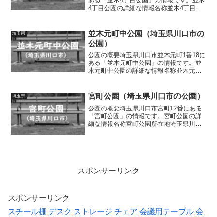
ある「並木4丁目公園」の情報です。並木
4丁目公園の詳細な情報名称並木4丁目公
園所在地埼玉県川口市並木4丁目21番面積
情報なし種別街区公園施設・遊具滑り
台、ブランコ、ジャングルジム、ロープ
並木元町中公園（埼玉県川口市の
埼玉県
遊具、スプリン...
公園）
公園の概要埼玉県川口市並木元町1番18に
ある「並木元町中公園」の情報です。並
木元町中公園の詳細な情報名称並木元町
中公園所在地埼玉県川口市並木元町1番18
面積情報なし種別街区公園施設・遊具複
合遊具（滑り台、ブランコ、ジャングル
宮町公園（埼玉県川口市の公園）
埼玉県
ジム）、クライミ...
公園の概要埼玉県川口市宮町12番にある
「宮町公園」の情報です。宮町公園の詳
細な情報名称宮町公園所在地埼玉県川口
市宮町12番面積情報なし種別街区公園施
設・遊具滑り台、ブランコ、回転遊具、
シーソー、砂場、ベンチ、水道トイレの
有無なし車椅子対応 ...
スポンサーリンク
スポンサーリンク
スチール棚
デスク
ストレージ
チェア
会議用テーブル
会