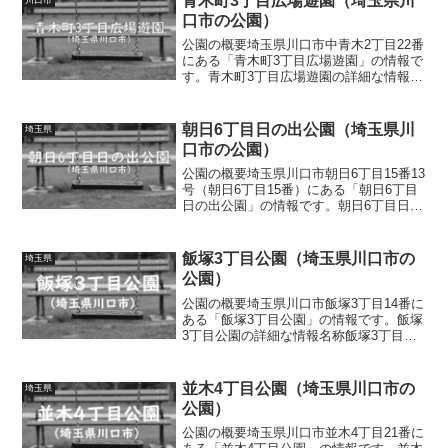
青木町3丁目広場遊園（埼玉県川
口市の公園）
公園の概要埼玉県川口市中青木2丁目22番
にある「青木町3丁目広場遊園」の情報で
す。青木町3丁目広場遊園の詳細な情報名
称青木町3丁目広場遊園所在地埼玉県川口
市中青木2丁目22番面積情報なし種別街区
公園施設・遊具滑り台、ブランコ、ベン
朝日6丁目日の出公園（埼玉県川
埼玉県
チ、水道ト...
口市の公園）
公園の概要埼玉県川口市朝日6丁目15番13
号（朝日6丁目15番）にある「朝日6丁目
日の出公園」の情報です。朝日6丁目日の
出公園の詳細な情報名称朝日6丁目日の出
公園所在地埼玉県川口市朝日6丁目15番13
号（朝日6丁目15番）面積情報なし種別
飯塚3丁目公園（埼玉県川口市の
埼玉県
街...
公園）
公園の概要埼玉県川口市飯塚3丁目14番に
ある「飯塚3丁目公園」の情報です。飯塚
3丁目公園の詳細な情報名称飯塚3丁目公
園所在地埼玉県川口市飯塚3丁目14番面積
情報なし種別街区公園施設・遊具複合遊
具（滑り台、ロープ遊具、アスレチック
並木4丁目公園（埼玉県川口市の
埼玉県
遊具、上り棒...
公園）
公園の概要埼玉県川口市並木4丁目21番に