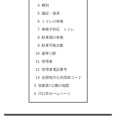
種別
施設・遊具
トイレの有無
車椅子対応 トイレ
駐車場の有無
駐車可能台数
最寄り駅
管理者
管理者電話番号
全国地方公共団体コード
領家第7公園の地図
川口市ホームページ