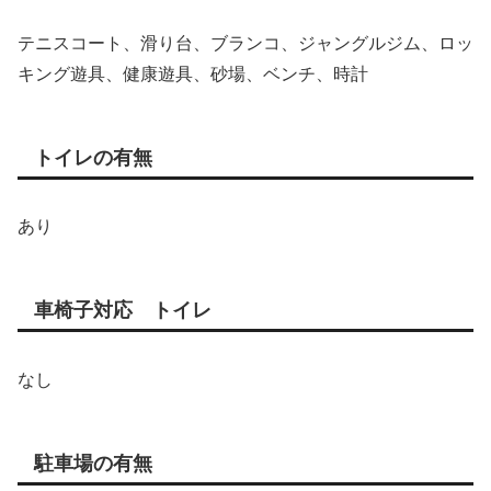
テニスコート、滑り台、ブランコ、ジャングルジム、ロッ
キング遊具、健康遊具、砂場、ベンチ、時計
トイレの有無
あり
車椅子対応 トイレ
なし
駐車場の有無