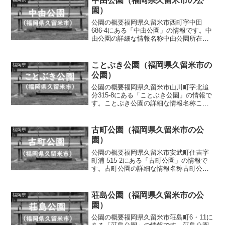
中由公園（福岡県久留米市の公
園）
公園の概要福岡県久留米市西町字中田
686-4にある「中由公園」の情報です。中
由公園の詳細な情報名称中由公園所在地
福岡県久留米市西町字中田686-4面積情報
なし種別街区公園施設・遊具滑り台、砂
場、ベンチトイレの有無なし車椅子対
ことぶき公園（福岡県久留米市の
福岡県
応 トイレなし駐...
公園）
公園の概要福岡県久留米市山川町字北追
分315-8にある「ことぶき公園」の情報で
す。ことぶき公園の詳細な情報名称こと
ぶき公園所在地福岡県久留米市山川町字
北追分315-8面積情報なし種別街区公園施
設・遊具スプリング遊具、ベンチトイレ
古町公園（福岡県久留米市の公
福岡県
の有無なし車...
園）
公園の概要福岡県久留米市安武町住吉字
町浦 515-2にある「古町公園」の情報で
す。古町公園の詳細な情報名称古町公園
所在地福岡県久留米市安武町住吉字町浦
515-2面積情報なし種別街区公園施設・遊
具滑り台、ブランコ、ベンチ、水道トイ
荘島公園（福岡県久留米市の公
福岡県
レの有無あ...
園）
公園の概要福岡県久留米市荘島町6・11に