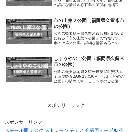
ある「荘島公園」の情報です。荘島公園
の詳細な情報名称荘島公園所在地福岡県
久留米市荘島町6・11面積情報なし種別街
区公園施設・遊具複合遊具（滑り台、ロ
ープ遊具）、バスケットゴール、ブラン
市の上第２公園（福岡県久留米市
福岡県
コ、ジャングルジ...
の公園）
公園の概要福岡県久留米市合川町1730-2
にある「市の上第２公園」の情報です。
市の上第２公園の詳細な情報名称市の上
第２公園所在地福岡県久留米市合川町
1730-2面積情報なし種別街区公園施設・
遊具滑り台、ブランコ、ベンチトイレの
しょうやのご公園（福岡県久留米
福岡県
有無なし車椅子...
市の公園）
公園の概要福岡県久留米市安武町安武本
字庄屋野五2935-19にある「しょうやのご
公園」の情報です。しょうやのご公園の
詳細な情報名称しょうやのご公園所在地
福岡県久留米市安武町安武本字庄屋野五
2935-19面積情報なし種別街区公園施設・
遊具スプ...
スポンサーリンク
スポンサーリンク
スチール棚
デスク
ストレージ
チェア
会議用テーブル
会